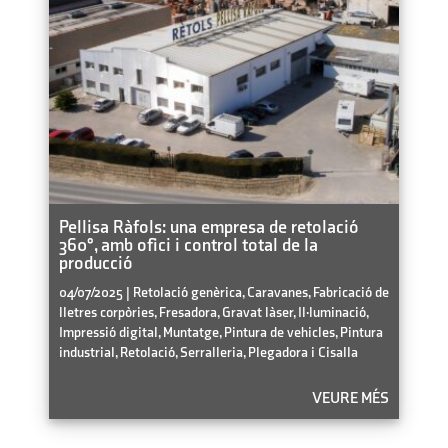
Pellisa Ràfols: una empresa de retolació
360°, amb ofici i control total de la
producció
04/07/2025
|
Retolació genèrica
,
Caravanes
,
Fabricació de
lletres corpòries
,
Fresadora
,
Gravat làser
,
Il·luminació
,
Impressió digital
,
Muntatge
,
Pintura de vehicles
,
Pintura
industrial
,
Retolació
,
Serralleria, Plegadora i Cisalla
VEURE MÉS