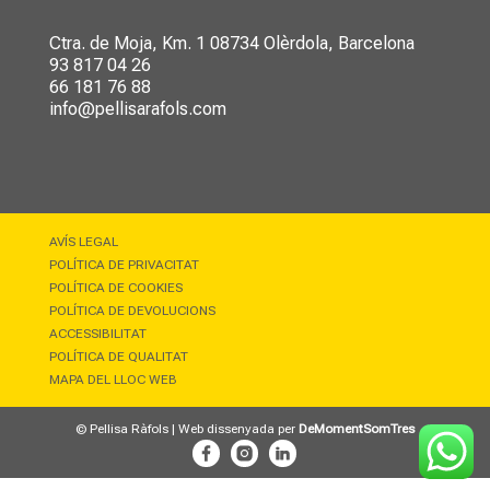
Ctra. de Moja, Km. 1
08734 Olèrdola, Barcelona
93 817 04 26
66 181 76 88
info@pellisarafols.com
AVÍS LEGAL
POLÍTICA DE PRIVACITAT
POLÍTICA DE COOKIES
POLÍTICA DE DEVOLUCIONS
ACCESSIBILITAT
POLÍTICA DE QUALITAT
MAPA DEL LLOC WEB
© Pellisa Ràfols | Web dissenyada per
DeMomentSomTres