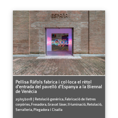
Pellisa Ràfols fabrica i col·loca el rètol
d’entrada del pavelló d’Espanya a la Biennal
de Venècia
25/05/2018
|
Retolació genèrica
,
Fabricació de lletres
corpòries
,
Fresadora
,
Gravat làser
,
Il·luminació
,
Retolació
,
Serralleria, Plegadora i Cisalla