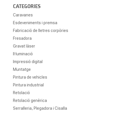
CATEGORIES
Caravanes
Esdeveniments i premsa
Fabricació de lletres corpòries
Fresadora
Gravat làser
Il·luminació
Impressió digital
Muntatge
Pintura de vehicles
Pintura industrial
Retolació
Retolació genèrica
Serralleria, Plegadora i Cisalla