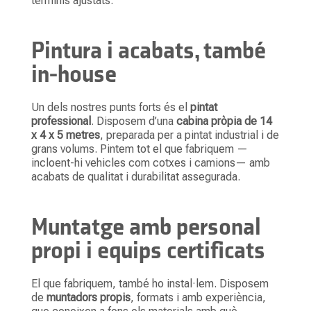
terminis ajustats.
Pintura i acabats, també
in-house
Un dels nostres punts forts és el
pintat
professional
. Disposem d’una
cabina pròpia de 14
x 4 x 5 metres
, preparada per a pintat industrial i de
grans volums. Pintem tot el que fabriquem —
incloent-hi vehicles com cotxes i camions— amb
acabats de qualitat i durabilitat assegurada.
Muntatge amb personal
propi i equips certificats
El que fabriquem, també ho instal·lem. Disposem
de
muntadors propis
, formats i amb experiència,