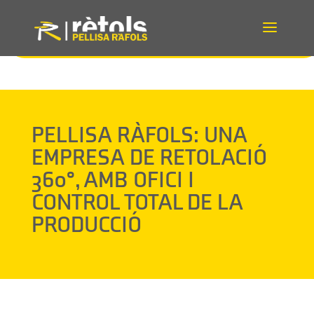
Inici
–
Retolació genèrica
–
Pellisa Ràfols: una empresa de retolació 360°,
amb ofici i control total de la producció
PELLISA RÀFOLS: UNA
EMPRESA DE RETOLACIÓ
360°, AMB OFICI I
CONTROL TOTAL DE LA
PRODUCCIÓ